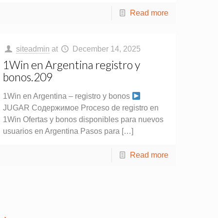
Read more
siteadmin
at
December 14, 2025
1Win en Argentina registro y
bonos.209
1Win en Argentina – registro y bonos
JUGAR Содержимое Proceso de registro en
1Win Ofertas y bonos disponibles para nuevos
usuarios en Argentina Pasos para […]
Read more