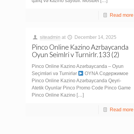
qalıq və kazino saytıdır. Mostbet […]
Read more
siteadmin
at
December 14, 2025
Pinco Online Kazino Azrbaycanda
Oyun Seimlri v Turnirlr.133 (2)
Pinco Online Kazino Azərbaycanda – Oyun
Seçimləri və Turnirlər
OYNA Содержимое
Pinco Online Kazino Azərbaycanda Qeyri-
Atetik Oyunlar Pinco Promo Code Pinco Game
Pinco Online Kazino […]
Read more