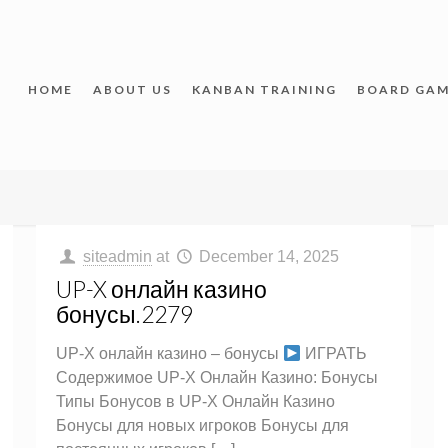
HOME
ABOUT US
KANBAN TRAINING
BOARD GA
siteadmin
at
December 14, 2025
UP-X онлайн казино
бонусы.2279
UP-X онлайн казино – бонусы
ИГРАТЬ
Содержимое UP-X Онлайн Казино: Бонусы
Типы Бонусов в UP-X Онлайн Казино
Бонусы для новых игроков Бонусы для